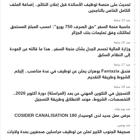
تحديث على منصة توظيف الأساتذة قبل إعلان النتائج.. إضافة الملف
الكامل الخاص بالناجحين
منذ 15 ساعة
حاسبة منحة السفر “حق الصرف 750 يورو”: احسب المبلغ المستحق
لعائلتك وفق تعليمات بنك الجزائر
منذ 16 ساعة
وزارة المالية تحسم الجدل بشأن منحة السفر.. هذا ما قالته عن العودة
إلى النظام السابق
منذ 17 ساعة
فندق Fantazia بوهران يعلن عن توظيف في عدة مناصب.. إليكم
الشروط وطريقة التقديم
منذ 18 ساعة
التسجيل في التكوين المهني عن بعد (المراسلة) دورة أكتوبر 2026..
التخصصات، الشروط، موعد الانطلاق وطريقة التسجيل
منذ يوم واحد
عرض عمل جديد لدى كوسيدار COSIDER CANALISATION 180
منذ يومين
صحيفة الجنوب الكبير تعلن عن توظيف مراسلين صحفيين بعدة ولايات