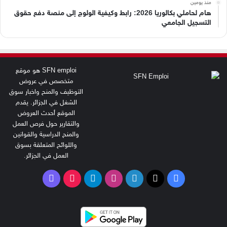
منذ يومين
هام لحاملي بكالوريا 2026: رابط وكيفية الولوج إلى منصة دفع حقوق
التسجيل الجامعي
SFN emploi هو موقع
متخصص في عروض
التوظيف والمنح واخبار سوق
الشغل في الجزائر. يقدم
الموقع أحدث العروض
والتقارير حول فرص العمل
والمنح الدراسية والقوانين
واللوائح المتعلقة بسوق
العمل في الجزائر.
‫X
فيسبوك
لينكدإن
انستقرام
تيلقرام
‫TikTok
فايبر