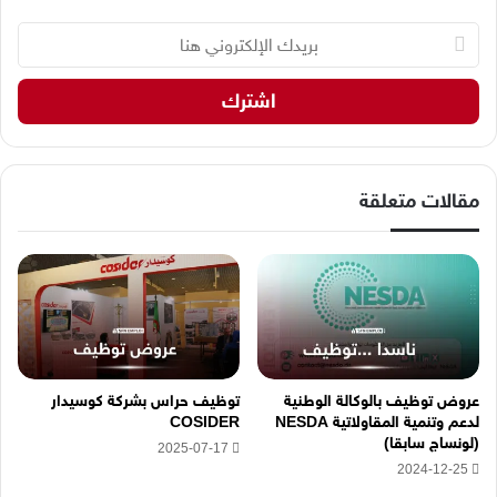
ب
ر
ي
د
ك
ا
ل
إ
مقالات متعلقة
ل
ك
ت
ر
و
ن
ي
ه
عروض توظيف بالوكالة الوطنية
توظيف حراس بشركة كوسيدار
ن
لدعم وتنمية المقاولاتية NESDA
COSIDER
ا
(لونساج سابقا)
2025-07-17
2024-12-25