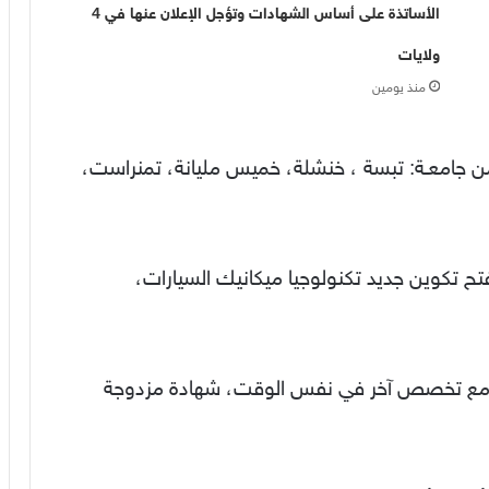
الأساتذة على أساس الشهادات وتؤجل الإعلان عنها في 4
ولايات
منذ يومين
جامعـة: تبسة ، خنشلة، خميس مليانة، تمنراست،
خصص اللغة الصينية بجامعة الجزائر2،وفتح تكوين جديد تكنولوجيا ميكانيك السيارات،
 مع تخصص آخر في نفس الوقت، شهادة مزدوجة