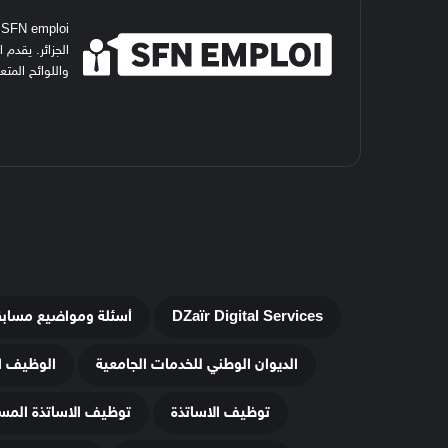
i
الجزائر. يقدم
واللوائح المت
DZaïr Digital Services
أسئلة ومواضيع مساب
الديوان الوطني للخدمات الجامعية
الوظيف ا
توظيف الاساتذة
توظيف الاساتذة المس