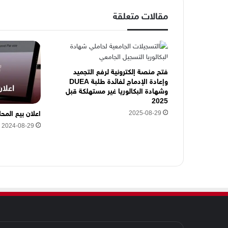
ل
مقالات متعلقة
ك
ت
ر
و
ن
ي
فتح منصة إلكترونية لرفع التجميد
وإعادة الإدماج لفائدة طلبة DUEA
ه
وشهادة البكالوريا غير مستهلكة قبل
ن
2025
ا
2025-08-29
اعلان بيع المحل
2024-08-29