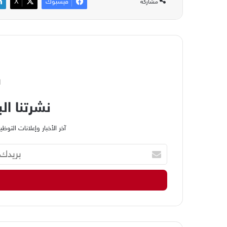
فيسبوك
‫X
مشاركة
ا
نشرتنا الب
آخر الأخبار وإعلانات الت
ب
ر
ي
د
ك
ا
ل
إ