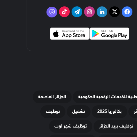
‫X
فيسبوك
لينكدإن
انستقرام
تيلقرام
‫TikTok
فايبر
وطنية للخدمات الرقمية الحكومية
الجزائر العاصمة
ر
بكالوريا 2025
تشغيل
توظيف
توظيف بريد الجزائر
توظيف شهر أوت