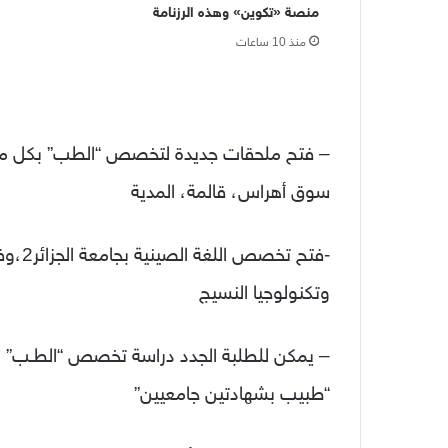
منصة «تكوين» وهذه الرزنامة
منذ 10 ساعات
– فتح ملحقات جديدة لتخصص “الطب” بكل من 
سوق أهراس، قالمة، المدية
-فتح ت
وتكنولوجيا النسيج
– يمكن للطلبة الجدد دراسة تخصص “الطـب”
“طبيب بشهادتين جامعيين”