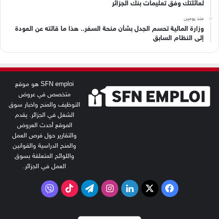
لعائلتك وفق تعليمات بنك الجزائر
منذ يومين
وزارة المالية تحسم الجدل بشأن منحة السفر.. هذا ما قالته عن العودة
إلى النظام السابق
SFN emploi هو موقع
متخصص في عروض
التوظيف والمنح واخبار سوق
الشغل في الجزائر. يقدم
الموقع أحدث العروض
والتقارير حول فرص العمل
والمنح الدراسية والقوانين
واللوائح المتعلقة بسوق
العمل في الجزائر.
‫X
فيسبوك
لينكدإن
انستقرام
تيلقرام
‫TikTok
فايبر