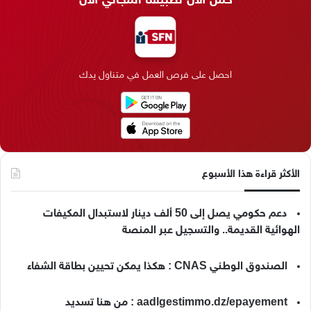
ب
ك
ت
ق
k
ب
و
د
ق
ر
T
ر
ك
إ
ر
ا
o
احصل على فرص العمل في متناول يدك
ن
ا
م
k
م
الأكثر قراءة هذا الأسبوع
دعم حكومي يصل إلى 50 ألف دينار لاستبدال المكيفات
الهوائية القديمة.. والتسجيل عبر المنصة
الصندوق الوطني CNAS : هكذا يمكن تحيين بطاقة الشفاء
aadlgestimmo.dz/epayement : من هنا تسديد