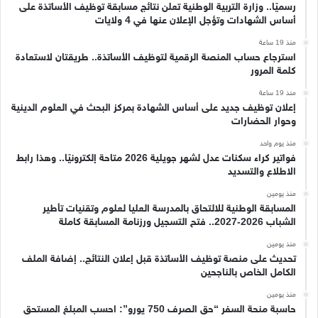
رسميًا.. وزارة التربية الوطنية تعلن نتائج مسابقة توظيف الأساتذة على
أساس الشهادات وتؤجل الإعلان عنها في 4 ولايات
منذ 19 ساعة
استرجاع حساب المنصة الرقمية لتوظيف الأساتذة.. طريقتان لاستعادة
كلمة المرور
منذ 19 ساعة
إعلان توظيف جديد على أساس الشهادة بمركز البحث في العلوم الدينية
وحوار الحضارات
منذ يوم واحد
فواتير كراء سكنات عدل لشهر جويلية 2026 متاحة إلكترونيًا.. وهذا رابط
الاطلاع والتسديد
منذ يومين
المسابقة الوطنية للالتحاق بالمدرسة العليا لعلوم وتقنيات تأطير
الشباب 2026-2027.. فتح التسجيل ورزنامة المسابقة كاملة
منذ يومين
تحديث على منصة توظيف الأساتذة قبل إعلان النتائج.. إضافة الملف
الكامل الخاص بالناجحين
منذ يومين
حاسبة منحة السفر “حق الصرف 750 يورو”: احسب المبلغ المستحق