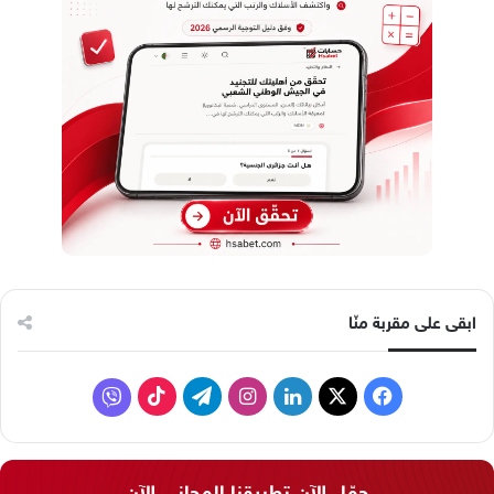
ابقى على مقربة منّا
ف
ل
ا
ت
ف
ي
X
ي
ن
ي
T
ا
س
ن
س
ل
i
ي
حمّل الآن تطبيقنا المجاني الآن