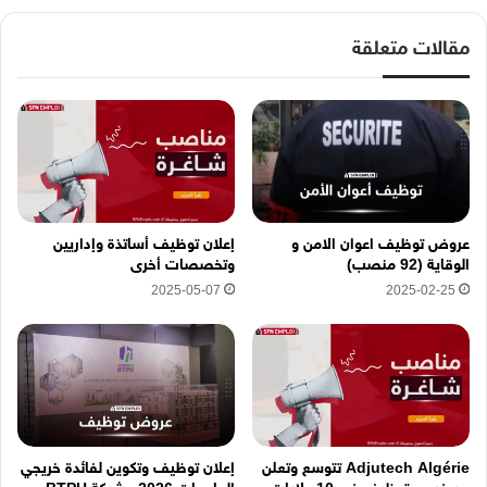
ل
إ
مقالات متعلقة
ل
ك
ت
ر
و
ن
ي
ه
عروض توظيف اعوان الامن و
إعلان توظيف أساتذة وإداريين
ن
الوقاية (92 منصب)
وتخصصات أخرى
ا
2025-05-07
2025-02-25
Adjutech Algérie تتوسع وتعلن
إعلان توظيف وتكوين لفائدة خريجي