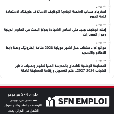
منذ يومين
استرجاع حساب المنصة الرقمية لتوظيف الأساتذة.. طريقتان لاستعادة
كلمة المرور
منذ يومين
إعلان توظيف جديد على أساس الشهادة بمركز البحث في العلوم الدينية
وحوار الحضارات
منذ يومين
فواتير كراء سكنات عدل لشهر جويلية 2026 متاحة إلكترونيًا.. وهذا رابط
الاطلاع والتسديد
منذ يومين
المسابقة الوطنية للالتحاق بالمدرسة العليا لعلوم وتقنيات تأطير
الشباب 2026-2027.. فتح التسجيل ورزنامة المسابقة كاملة
SFN emploi هو موقع
متخصص في عروض
التوظيف والمنح واخبار سوق
الشغل في الجزائر. يقدم