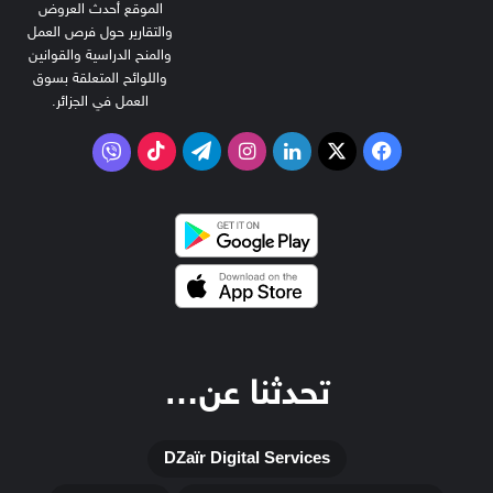
الموقع أحدث العروض
والتقارير حول فرص العمل
والمنح الدراسية والقوانين
واللوائح المتعلقة بسوق
العمل في الجزائر.
‫X
فيسبوك
لينكدإن
انستقرام
تيلقرام
‫TikTok
فايبر
تحدثنا عن…
DZaïr Digital Services