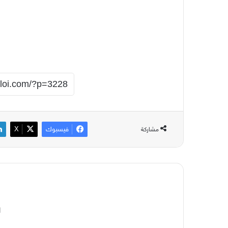
فيسبوك
‫X
مشاركة
ا