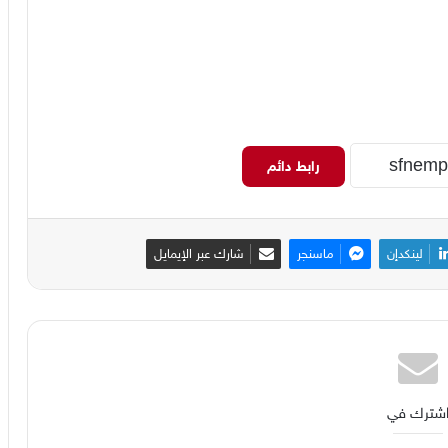
رابط دائم
لينكدإن
ماسنجر
شارك عبر الإيمايل
شترك في