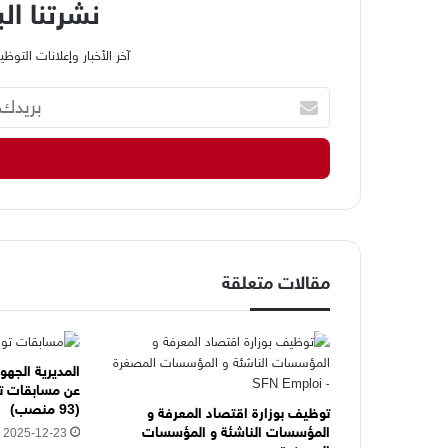
نشرتنا الب
آخر الأخبار وإعلانات الت
ب
ر
ي
د
ك
ا
ل
إ
ل
مقالات متعلقة
ك
ت
ر
و
ن
المديرية الجهو
عن مسابقات ت
ي
(93 منصب)
ه
توظيف بوزارة اقتصاد المعرفة و
المؤسسات الناشئة و المؤسسات
ن
2025-12-23