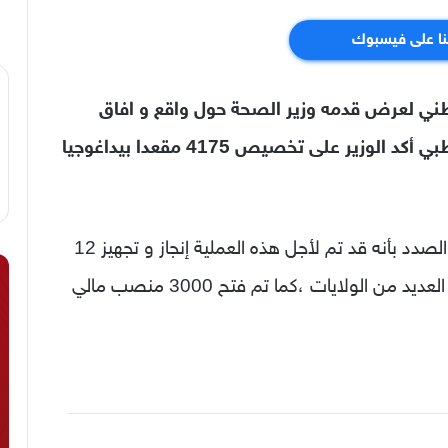
نا على فيسبوك
ني لعرض قدمه وزير الصحة حول واقع و افاق
القطاع ،ففي مجال تكوين و توظيف شبه الطبي أكد الوزير على تخصيص 4175 مقعدا بيداغوجيا
و أوضح السيد الوزير عبد الحق سايحي في هذا الصدد بأنه قد تم لأجل هذه العملية إنجاز و تجهيز 12
معهدا جديدا للتكوين شبه الطبي على مستوى العديد من الولايات ،كما تم فتح 3000 منصب مالي