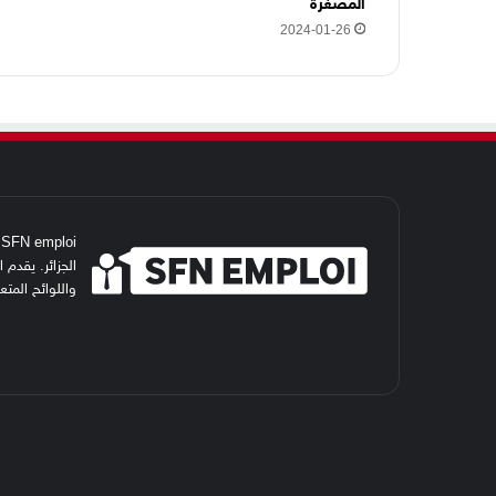
المصغرة
ا
2024-01-26
i
الجزائر. يقدم
واللوائح المت