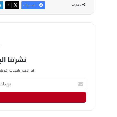
فيسبوك
‫X
مشاركة
ا
نشرتنا الب
آخر الأخبار وإعلانات الت
ب
ر
ي
د
ك
ا
ل