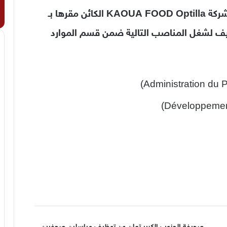
في إطار تعزيز وتدعيم فريقها الإداري، تعلن شركة KAOUA FOOD Optilla الكائن مقرها بـ
يف لشغل المناصب التالية ضمن قسم الموارد
صحيفة الجنوب الكبير تعلن عن توظيف مراسلين صحفيين