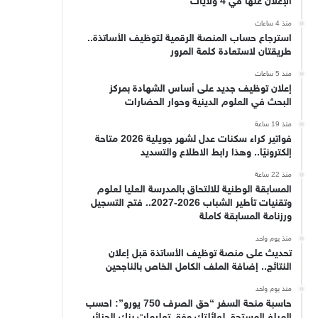
الإعلان عنها في 4 ولايات
منذ 4 ساعات
استرجاع حساب المنصة الرقمية لتوظيف الأساتذة..
طريقتان لاستعادة كلمة المرور
منذ 5 ساعات
إعلان توظيف جديد على أساس الشهادة بمركز
البحث في العلوم الدينية وحوار الحضارات
منذ 19 ساعة
فواتير كراء سكنات عدل لشهر جويلية 2026 متاحة
إلكترونيًا.. وهذا رابط الاطلاع والتسديد
منذ 22 ساعة
المسابقة الوطنية للالتحاق بالمدرسة العليا لعلوم
وتقنيات تأطير الشباب 2026-2027.. فتح التسجيل
ورزنامة المسابقة كاملة
منذ يوم واحد
تحديث على منصة توظيف الأساتذة قبل إعلان
النتائج.. إضافة الملف الكامل الخاص بالناجحين
منذ يوم واحد
حاسبة منحة السفر “حق الصرف 750 يورو”: احسب
المبلغ المستحق لعائلتك وفق تعليمات بنك الجزائر