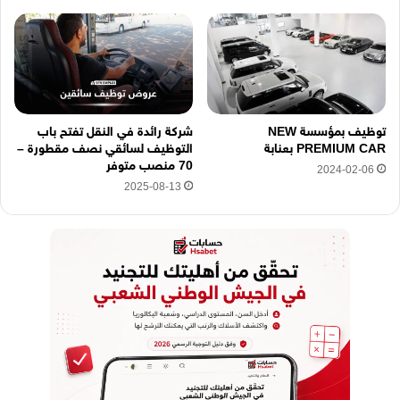
توظيف بمؤسسة NEW
شركة رائدة في النقل تفتح باب
PREMIUM CAR بعنابة
التوظيف لسائقي نصف مقطورة –
70 منصب متوفر
2024-02-06
2025-08-13