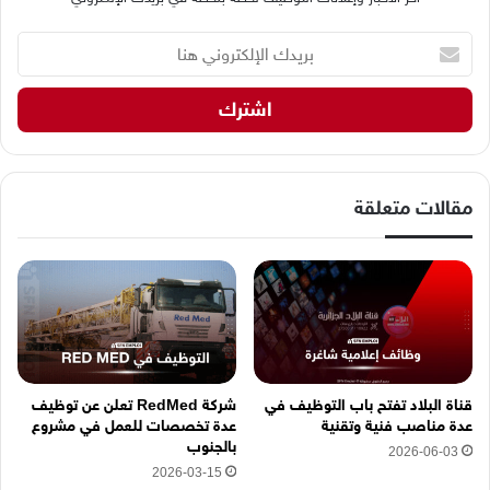
ب
ر
ي
د
ك
ا
ل
إ
مقالات متعلقة
ل
ك
ت
ر
و
ن
ي
ه
قناة البلاد تفتح باب التوظيف في
شركة RedMed تعلن عن توظيف
ن
عدة مناصب فنية وتقنية
عدة تخصصات للعمل في مشروع
ا
بالجنوب
2026-06-03
2026-03-15