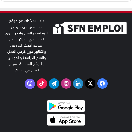
SFN emploi هو موقع
متخصص في عروض
التوظيف والمنح واخبار سوق
الشغل في الجزائر. يقدم
الموقع أحدث العروض
والتقارير حول فرص العمل
والمنح الدراسية والقوانين
واللوائح المتعلقة بسوق
العمل في الجزائر.
‫X
فيسبوك
لينكدإن
انستقرام
تيلقرام
‫TikTok
فايبر