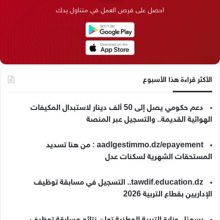
احصل على فرص العمل في متناول يدك
ن
ا
م
k
م
الأكثر قراءة هذا الأسبوع
دعم حكومي يصل إلى 50 ألف دينار لاستبدال المكيفات
الهوائية القديمة.. والتسجيل عبر المنصة
aadlgestimmo.dz/epayement : من هنا تسديد
المستحقات الشهرية لسكنات عدل
tawdif.education.dz.. التسجيل في مسابقة توظيف
الإداريين بقطاع التربية 2026
رسميًا.. وزارة التربية الوطنية تعلن نتائج مسابقة توظيف