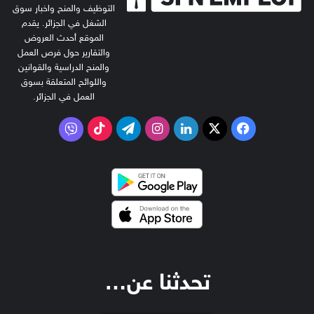
التوظيف والمنح واخبار سوق
الشغل في الجزائر. يقدم
الموقع أحدث العروض
والتقارير حول فرص العمل
والمنح الدراسية والقوانين
واللوائح المتعلقة بسوق
العمل في الجزائر.
‫X
فيسبوك
لينكدإن
انستقرام
تيلقرام
‫TikTok
فايبر
تحدثنا عن…