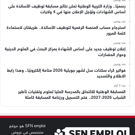
رسميًا.. وزارة التربية الوطنية تعلن نتائج مسابقة توظيف الأساتذة على
أساس الشهادات وتؤجل الإعلان عنها في 4 ولايات
منذ يومين
استرجاع حساب المنصة الرقمية لتوظيف الأساتذة.. طريقتان لاستعادة
كلمة المرور
منذ يومين
إعلان توظيف جديد على أساس الشهادة بمركز البحث في العلوم الدينية
وحوار الحضارات
منذ يومين
فواتير كراء سكنات عدل لشهر جويلية 2026 متاحة إلكترونيًا.. وهذا رابط
الاطلاع والتسديد
منذ 3 أيام
المسابقة الوطنية للالتحاق بالمدرسة العليا لعلوم وتقنيات تأطير
الشباب 2026-2027.. فتح التسجيل ورزنامة المسابقة كاملة
SFN emploi هو موقع
متخصص في عروض