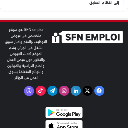
إلى النظام السابق
SFN emploi هو موقع
متخصص في عروض
التوظيف والمنح واخبار سوق
الشغل في الجزائر. يقدم
الموقع أحدث العروض
والتقارير حول فرص العمل
والمنح الدراسية والقوانين
واللوائح المتعلقة بسوق
العمل في الجزائر.
‫X
فيسبوك
لينكدإن
انستقرام
تيلقرام
‫TikTok
فايبر