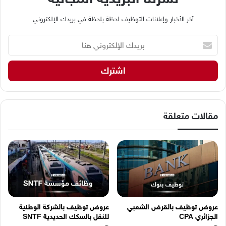
آخر الأخبار وإعلانات التوظيف لحظة بلحظة في بريدك الإلكتروني
ب
ر
ي
د
ك
ا
ل
إ
مقالات متعلقة
ل
ك
ت
ر
و
ن
ي
ه
عروض توظيف بالقرض الشعبي
عروض توظيف بالشركة الوطنية
ن
الجزائري CPA
للنقل بالسكك الحديدية SNTF
ا