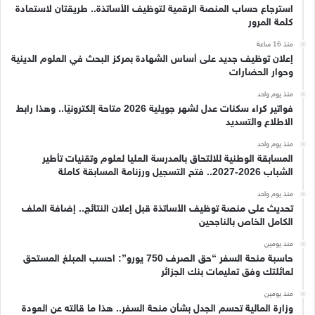
استرجاع حساب المنصة الرقمية لتوظيف الأساتذة.. طريقتان لاستعادة
كلمة المرور
منذ 16 ساعة
إعلان توظيف جديد على أساس الشهادة بمركز البحث في العلوم الدينية
وحوار الحضارات
منذ يوم واحد
فواتير كراء سكنات عدل لشهر جويلية 2026 متاحة إلكترونيًا.. وهذا رابط
الاطلاع والتسديد
منذ يوم واحد
المسابقة الوطنية للالتحاق بالمدرسة العليا لعلوم وتقنيات تأطير
الشباب 2026-2027.. فتح التسجيل ورزنامة المسابقة كاملة
منذ يوم واحد
تحديث على منصة توظيف الأساتذة قبل إعلان النتائج.. إضافة الملف
الكامل الخاص بالناجحين
منذ يومين
حاسبة منحة السفر “حق الصرف 750 يورو”: احسب المبلغ المستحق
لعائلتك وفق تعليمات بنك الجزائر
منذ يومين
وزارة المالية تحسم الجدل بشأن منحة السفر.. هذا ما قالته عن العودة