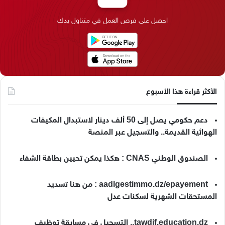
ك
إ
ر
ا
o
احصل على فرص العمل في متناول يدك
ن
ا
م
k
م
الأكثر قراءة هذا الأسبوع
دعم حكومي يصل إلى 50 ألف دينار لاستبدال المكيفات
الهوائية القديمة.. والتسجيل عبر المنصة
الصندوق الوطني CNAS : هكذا يمكن تحيين بطاقة الشفاء
aadlgestimmo.dz/epayement : من هنا تسديد
المستحقات الشهرية لسكنات عدل
tawdif.education.dz.. التسجيل في مسابقة توظيف