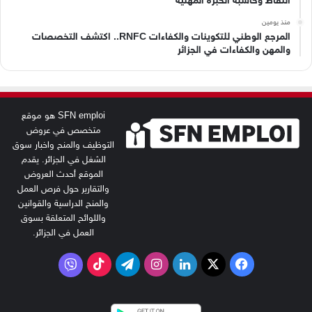
النقاط وحاسبة الخبرة المهنية
منذ يومين
المرجع الوطني للتكوينات والكفاءات RNFC.. اكتشف التخصصات
والمهن والكفاءات في الجزائر
SFN emploi هو موقع
متخصص في عروض
التوظيف والمنح واخبار سوق
الشغل في الجزائر. يقدم
الموقع أحدث العروض
والتقارير حول فرص العمل
والمنح الدراسية والقوانين
واللوائح المتعلقة بسوق
العمل في الجزائر.
‫X
فيسبوك
لينكدإن
انستقرام
تيلقرام
‫TikTok
فايبر