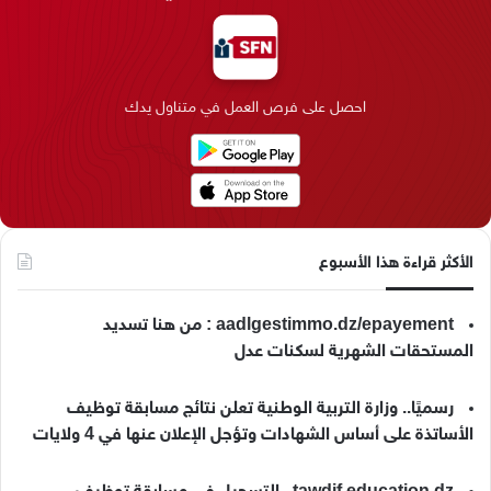
ب
ك
ت
ق
k
ب
و
د
ق
ر
T
ر
ك
إ
ر
ا
o
احصل على فرص العمل في متناول يدك
ن
ا
م
k
م
الأكثر قراءة هذا الأسبوع
aadlgestimmo.dz/epayement : من هنا تسديد
المستحقات الشهرية لسكنات عدل
رسميًا.. وزارة التربية الوطنية تعلن نتائج مسابقة توظيف
الأساتذة على أساس الشهادات وتؤجل الإعلان عنها في 4 ولايات