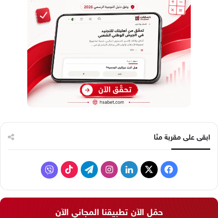
ابقى على مقربة منّا
ف
ل
ا
ت
ف
ي
X
ي
ن
ي
T
ا
س
ن
س
ل
i
ي
حمّل الآن تطبيقنا المجاني الآن