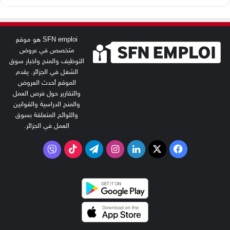
SFN emploi هو موقع
متخصص في عروض
التوظيف والمنح واخبار سوق
الشغل في الجزائر. يقدم
الموقع أحدث العروض
والتقارير حول فرص العمل
والمنح الدراسية والقوانين
واللوائح المتعلقة بسوق
العمل في الجزائر.
‫X
فيسبوك
لينكدإن
انستقرام
تيلقرام
‫TikTok
فايبر