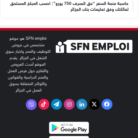
حاسبة منحة السفر “حق الصرف 750 يورو”: احسب المبلغ المستحق
لعائلتك وفق تعليمات بنك الجزائر
SFN emploi هو موقع
متخصص في عروض
التوظيف والمنح واخبار سوق
الشغل في الجزائر. يقدم
الموقع أحدث العروض
والتقارير حول فرص العمل
والمنح الدراسية والقوانين
واللوائح المتعلقة بسوق
العمل في الجزائر.
‫X
فيسبوك
لينكدإن
انستقرام
تيلقرام
‫TikTok
فايبر