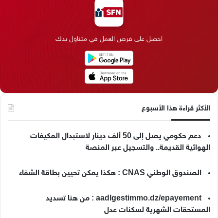
و
د
ق
ر
T
ر
ك
إ
ر
ا
o
احصل على فرص العمل في متناول يدك
ن
ا
م
k
م
الأكثر قراءة هذا الأسبوع
دعم حكومي يصل إلى 50 ألف دينار لاستبدال المكيفات
الهوائية القديمة.. والتسجيل عبر المنصة
الصندوق الوطني CNAS : هكذا يمكن تحيين بطاقة الشفاء
aadlgestimmo.dz/epayement : من هنا تسديد
المستحقات الشهرية لسكنات عدل