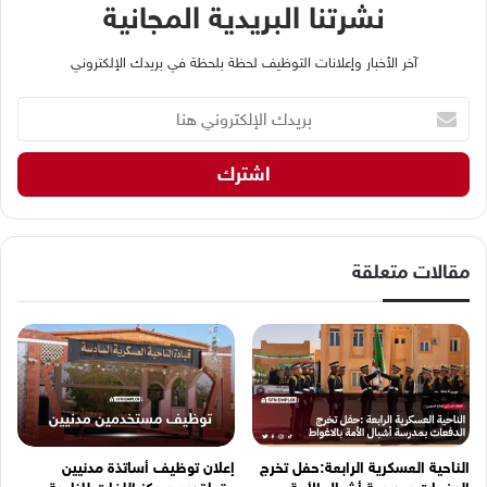
نشرتنا البريدية المجانية
آخر الأخبار وإعلانات التوظيف لحظة بلحظة في بريدك الإلكتروني
ب
ر
ي
د
ك
ا
ل
إ
مقالات متعلقة
ل
ك
ت
ر
و
ن
ي
ه
الناحية العسكرية الرابعة:حفل تخرج
إعلان توظيف أساتذة مدنيين
ن