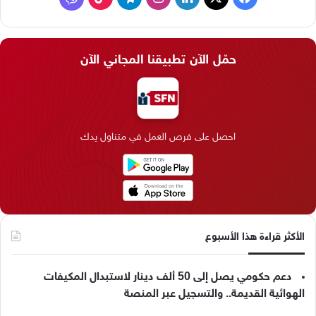
ي
X
ي
ن
ي
T
ا
س
ن
س
ل
i
ي
حمّل الآن تطبيقنا المجاني الآن
ب
ك
ت
ق
k
ب
و
د
ق
ر
T
ر
ك
إ
ر
ا
o
احصل على فرص العمل في متناول يدك
ن
ا
م
k
م
الأكثر قراءة هذا الأسبوع
دعم حكومي يصل إلى 50 ألف دينار لاستبدال المكيفات
الهوائية القديمة.. والتسجيل عبر المنصة