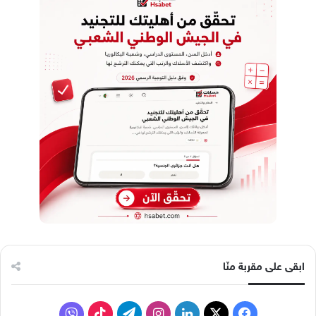
ابقى على مقربة منّا
ف
ل
ا
ت
ف