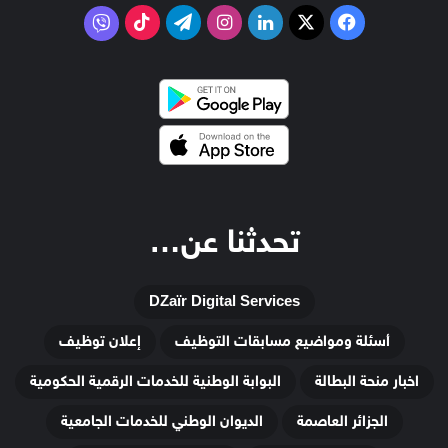
‫X
فيسبوك
لينكدإن
انستقرام
تيلقرام
‫TikTok
فايبر
تحدثنا عن…
DZaïr Digital Services
أسئلة ومواضيع مسابقات التوظيف
إعلان توظيف
اخبار منحة البطالة
البوابة الوطنية للخدمات الرقمية الحكومية
الجزائر العاصمة
الديوان الوطني للخدمات الجامعية