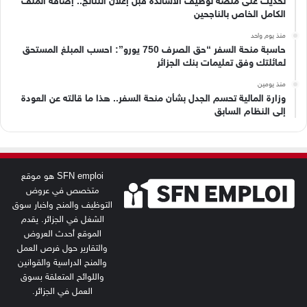
تحديث على منصة توظيف الأساتذة قبل إعلان النتائج.. إضافة الملف
الكامل الخاص بالناجحين
منذ يوم واحد
حاسبة منحة السفر “حق الصرف 750 يورو”: احسب المبلغ المستحق
لعائلتك وفق تعليمات بنك الجزائر
منذ يومين
وزارة المالية تحسم الجدل بشأن منحة السفر.. هذا ما قالته عن العودة
إلى النظام السابق
SFN emploi هو موقع
متخصص في عروض
التوظيف والمنح واخبار سوق
الشغل في الجزائر. يقدم
الموقع أحدث العروض
والتقارير حول فرص العمل
والمنح الدراسية والقوانين
واللوائح المتعلقة بسوق
العمل في الجزائر.