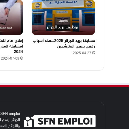
و
ن
ي
ه
ن
ا
مسابقة بريد الجزائر 2025..هذه أسباب
إعلان هام للم
رفض بعض المترشحين
لمسابقة المدرس
2024
2025-04-27
2024-07-09
i
الجزائر. يقدم
واللوائح المت