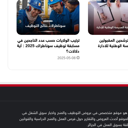
ترشحين المقبولين
ترتيب الولايات حسب عدد الناجحين في
ة الوطنية للادارة
مسابقة توظيف سوناطراك 2025 : أية
دلالات؟
2025-05-08
SFN emplo هو موقع متخصص في عروض التوظيف والمنح واخبار سوق الشغل في
 الموقع أحدث العروض والتقارير حول فرص العمل والمنح الدراسية والقوانين
علقة بسوق العمل في الجزائر.