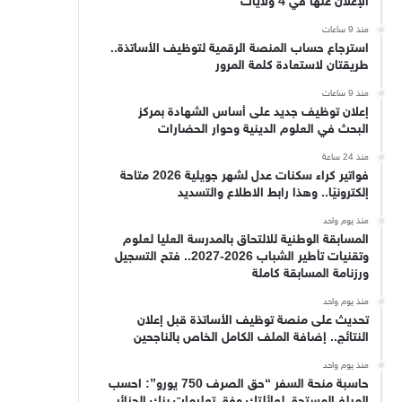
الإعلان عنها في 4 ولايات
منذ 9 ساعات
استرجاع حساب المنصة الرقمية لتوظيف الأساتذة..
طريقتان لاستعادة كلمة المرور
منذ 9 ساعات
إعلان توظيف جديد على أساس الشهادة بمركز
البحث في العلوم الدينية وحوار الحضارات
منذ 24 ساعة
فواتير كراء سكنات عدل لشهر جويلية 2026 متاحة
إلكترونيًا.. وهذا رابط الاطلاع والتسديد
منذ يوم واحد
المسابقة الوطنية للالتحاق بالمدرسة العليا لعلوم
وتقنيات تأطير الشباب 2026-2027.. فتح التسجيل
ورزنامة المسابقة كاملة
منذ يوم واحد
تحديث على منصة توظيف الأساتذة قبل إعلان
النتائج.. إضافة الملف الكامل الخاص بالناجحين
منذ يوم واحد
حاسبة منحة السفر “حق الصرف 750 يورو”: احسب
المبلغ المستحق لعائلتك وفق تعليمات بنك الجزائر