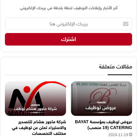
آخر الأخبار وإعلانات التوظيف لحظة بلحظة في بريدك الإلكتروني
ب
ر
ي
د
ك
ا
ل
إ
مقالات متعلقة
ل
ك
ت
ر
و
ن
ي
ه
عروض توظيف بمؤسسة BAYAT
شركة ماجور هشام للتصدير
ن
CATERING (19 منصب)
والاستيراد تعلن عن توظيف في
ا
مختلف التخصصات
2024-11-19