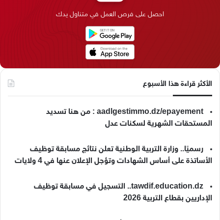
ك
إ
ر
ا
o
احصل على فرص العمل في متناول يدك
ن
ا
م
k
م
الأكثر قراءة هذا الأسبوع
aadlgestimmo.dz/epayement : من هنا تسديد
المستحقات الشهرية لسكنات عدل
رسميًا.. وزارة التربية الوطنية تعلن نتائج مسابقة توظيف
الأساتذة على أساس الشهادات وتؤجل الإعلان عنها في 4 ولايات
tawdif.education.dz.. التسجيل في مسابقة توظيف
الإداريين بقطاع التربية 2026