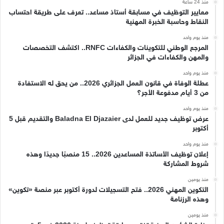
منذ 24 ساعة
معايير التوظيف في مسابقة أستاذ مساعد.. تعرف على طريقة احتساب
النقاط وحاسبة الخبرة المهنية
منذ يوم واحد
المرجع الوطني للتكوينات والكفاءات RNFC.. اكتشف التخصصات
والمهن والكفاءات في الجزائر
منذ يوم واحد
عطلة الوفاة في قانون العمل الجزائري 2026.. من يحق له الاستفادة
من 3 أيام مدفوعة الأجر؟
منذ يوم واحد
عرض توظيف جديد للعمل لدى Baladna El Djazaier والتقديم قبل 5
أكتوبر
منذ يوم واحد
إعلان توظيف الأساتذة المساعدين 2026.. 15 منصبًا جديدًا وهذه
شروط المشاركة
منذ يومين
التكوين المهني 2026.. فتح التسجيلات لدورة أكتوبر عبر منصة «تكوين»
وهذه الرزنامة
منذ يومين