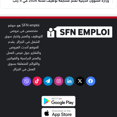
وزارة الشؤون الدينية تفتح مسابقة توظيف لسنة 2026 في 5 رتب
SFN emploi هو موقع
متخصص في عروض
التوظيف والمنح واخبار سوق
الشغل في الجزائر. يقدم
الموقع أحدث العروض
والتقارير حول فرص العمل
والمنح الدراسية والقوانين
واللوائح المتعلقة بسوق
العمل في الجزائر.
‫X
فيسبوك
لينكدإن
انستقرام
تيلقرام
‫TikTok
فايبر