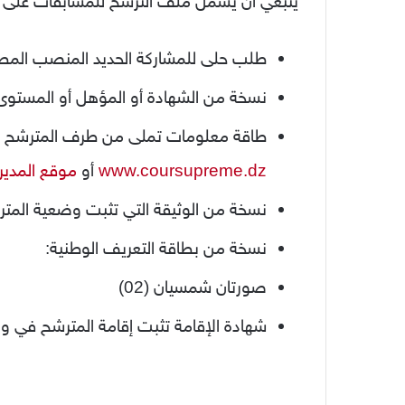
ينبغي أن يشمل ملف الترشح للمسابقات على أسا
طلب حلى للمشاركة الحديد المنصب المطلوب
نسخة من الشهادة أو المؤهل أو المستوى 
طاقة معلومات تملى من طرف المترشح يتم
www.coursupreme.dz
أو
موقع المديري
نسخة من الوثيقة التي تثبت وضعية المترش
نسخة من بطاقة التعريف الوطنية:
صورتان شمسیان (02)
شهادة الإقامة تثبت إقامة المترشح في ولاية