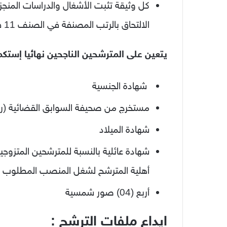
كل وثيقة تثبت الأشغال والدراسات المن
الالتحاق بالرتب المصنفة في الصنف 11 فما فوق
يتعين على المترشحين الناجحين نهائيا إستكم
شهادة الجنسية
مستخرج من صحيفة السوابق القضائية (رقم 03) سارية الم
شهادة الميلاد
شهادة عائلية بالنسبة للمترشحين المتزوج
أهلية المترشح لشغل المنصب المطلوب
أربع (04) صور شمسية
ايداع ملفات الترشح :