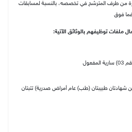
جزة من طرف المترشح في تخصصه، بالنسبة لمسابقات
ال ملفات توظيفهم بالوثائق الآتية:
فعول
ين شهادتان طبیبتان (طب) عام أمراض صدرية) تتبتان