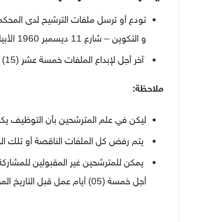
تودع أو ترسل ملفات الترشيح لدى المحكم
و التكوين – شارع 11 ديسمبر 1960 الأبيار – الجزائر –
آخر أجل لإبداع الملفات خمسة عشر (15) يوم عمل إبتداءا من تاريخ النشر الأول لهذا الإعلان.
ملاحظة:
ليكن في علم المترشحين بأن التوظيف يكون
يتم رفض كل الملفات الناقصة أو تلك الوا
يمكن للمترشحين غير المقبولين للمشاركة
أجل خمسة (05) أيام عمل قبل التاريخ المحدد لإجراء المسابقة.