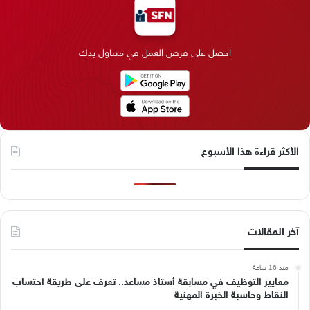
و
د
ق
ر
T
ر
ك
إ
ر
ا
o
احصل على فرص العمل في متناول يدك
ن
ا
م
k
م
الأكثر قراءة هذا الأسبوع
آخر المقالات
منذ 16 ساعة
معايير التوظيف في مسابقة أستاذ مساعد.. تعرف على طريقة احتساب
النقاط وحاسبة الخبرة المهنية