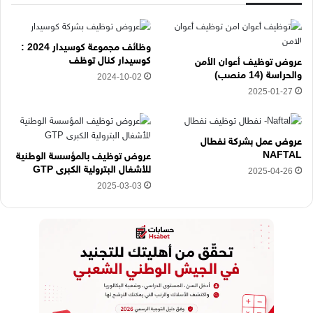
ك
ت
ر
وظائف مجموعة كوسيدار 2024 :
و
كوسيدار كنال توظف
عروض توظيف أعوان الأمن
ن
والحراسة (14 منصب)
2024-10-02
ي
2025-01-27
ه
ن
ا
عروض عمل بشركة نفطال
NAFTAL
عروض توظيف بالمؤسسة الوطنية
للأشغال البترولية الكبرى GTP
2025-04-26
2025-03-03