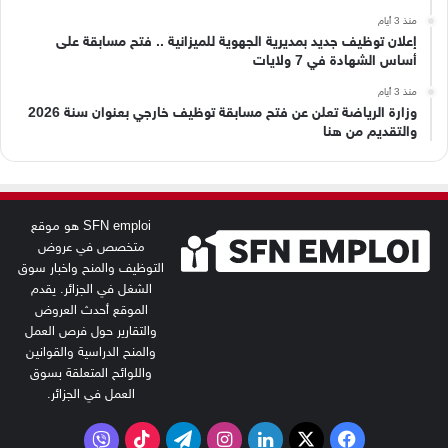
منذ 3 أيام
إعلان توظيف جديد بمديرية الجهوية للميزانية .. فتح مسابقة على
أساس الشهادة في 7 ولايات
منذ 3 أيام
وزارة الرياضة تعلن عن فتح مسابقة توظيف خارجي بعنوان سنة 2026
والتقديم من هنا
SFN emploi هو موقع
متخصص في عروض
التوظيف والمنح واخبار سوق
الشغل في الجزائر. يقدم
الموقع أحدث العروض
والتقارير حول فرص العمل
والمنح الدراسية والقوانين
واللوائح المتعلقة بسوق
العمل في الجزائر.
‫X
فيسبوك
لينكدإن
انستقرام
تيلقرام
‫TikTok
فايبر