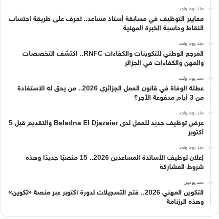
منذ يوم واحد
معايير التوظيف في مسابقة أستاذ مساعد.. تعرف على طريقة احتساب
النقاط وحاسبة الخبرة المهنية
منذ يوم واحد
المرجع الوطني للتكوينات والكفاءات RNFC.. اكتشف التخصصات
والمهن والكفاءات في الجزائر
منذ يوم واحد
عطلة الوفاة في قانون العمل الجزائري 2026.. من يحق له الاستفادة
من 3 أيام مدفوعة الأجر؟
منذ يوم واحد
عرض توظيف جديد للعمل لدى Baladna El Djazaier والتقديم قبل 5
أكتوبر
منذ يوم واحد
إعلان توظيف الأساتذة المساعدين 2026.. 15 منصبًا جديدًا وهذه
شروط المشاركة
منذ يومين
التكوين المهني 2026.. فتح التسجيلات لدورة أكتوبر عبر منصة «تكوين»
وهذه الرزنامة