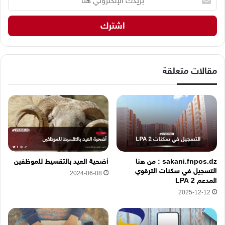
ر
ي
د
ك
ا
ل
إ
مقالات متعلقة
ل
ك
ت
ر
و
ن
ي
ه
sakani.fnpos.dz : من هنا
أضحية العيد بالتقسيط للموظفين
ن
التسجيل في سكنات الترقوي
2024-06-08
ا
المدعم LPA 2
2025-12-12