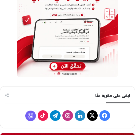
ابقى على مقربة منّا
ف
ل
ا
ت
ف
ي
X
ي
ن
ي
T
ا