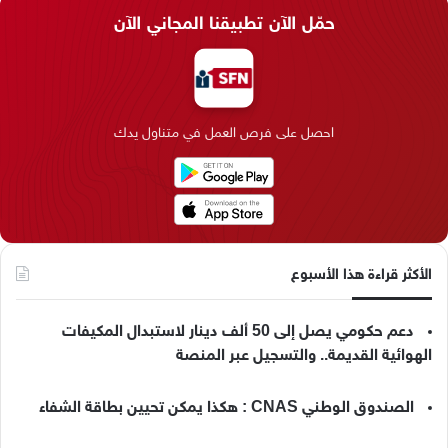
س
ن
س
ل
i
ي
حمّل الآن تطبيقنا المجاني الآن
ب
ك
ت
ق
k
ب
و
د
ق
ر
T
ر
ك
إ
ر
ا
o
احصل على فرص العمل في متناول يدك
ن
ا
م
k
م
الأكثر قراءة هذا الأسبوع
دعم حكومي يصل إلى 50 ألف دينار لاستبدال المكيفات
الهوائية القديمة.. والتسجيل عبر المنصة
الصندوق الوطني CNAS : هكذا يمكن تحيين بطاقة الشفاء