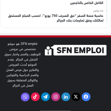
الكامل الخاص بالناجحين
منذ يومين
حاسبة منحة السفر “حق الصرف 750 يورو”: احسب المبلغ المستحق
لعائلتك وفق تعليمات بنك الجزائر
SFN emploi هو موقع
متخصص في عروض
التوظيف والمنح واخبار سوق
الشغل في الجزائر. يقدم
الموقع أحدث العروض
والتقارير حول فرص العمل
والمنح الدراسية والقوانين
واللوائح المتعلقة بسوق
العمل في الجزائر.
‫X
فيسبوك
لينكدإن
انستقرام
تيلقرام
‫TikTok
فايبر